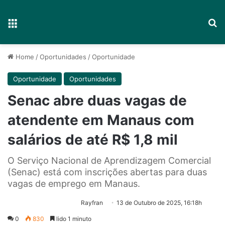
Menu
P
Home
/
Oportunidades
/
Oportunidade
Oportunidade
Oportunidades
Senac abre duas vagas de
atendente em Manaus com
salários de até R$ 1,8 mil
O Serviço Nacional de Aprendizagem Comercial
(Senac) está com inscrições abertas para duas
vagas de emprego em Manaus.
Rayfran
13 de Outubro de 2025, 16:18h
0
830
lido 1 minuto