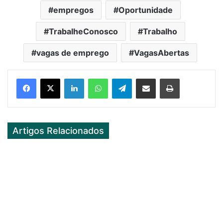
empregos
Oportunidade
TrabalheConosco
Trabalho
vagas de emprego
VagasAbertas
Facebook
X
LinkedIn
WhatsApp
Telegram
Partilhar Via Email
Imprimir
Artigos Relacionados