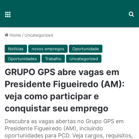
Menu
P
Home
/
Uncategorized
Notícias
novos empregos
Oportunidade
Oportunidades
Trabalho
Uncategorized
GRUPO GPS abre vagas em
Presidente Figueiredo (AM):
veja como participar e
conquistar seu emprego
Descubra as vagas abertas no Grupo GPS em
Presidente Figueiredo (AM), incluindo
oportunidades para PCD. Veja cargos, requisitos,