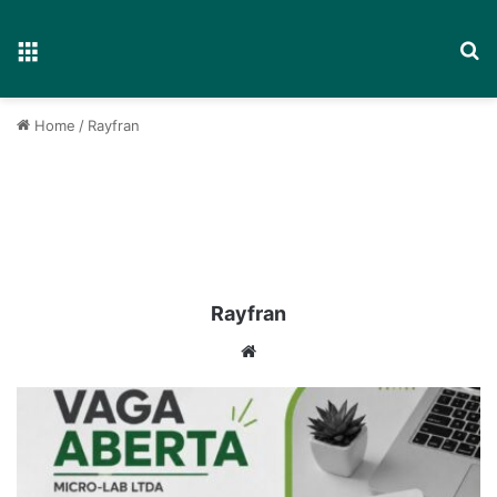
Menu
P
Home
/
Rayfran
Rayfran
We
bsi
te