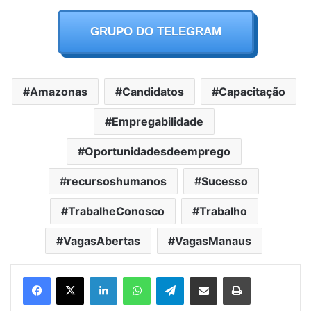
GRUPO DO TELEGRAM
Amazonas
Candidatos
Capacitação
Empregabilidade
Oportunidadesdeemprego
recursoshumanos
Sucesso
TrabalheConosco
Trabalho
VagasAbertas
VagasManaus
Facebook
X
LinkedIn
WhatsApp
Telegram
Partilhar Via Email
Imprimir