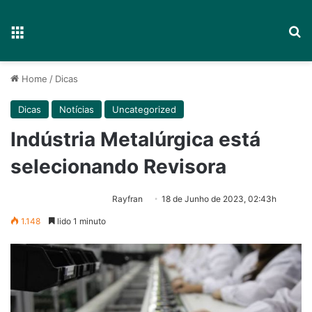
Menu
P
Home
/
Dicas
Dicas
Notícias
Uncategorized
Indústria Metalúrgica está
selecionando Revisora
Rayfran
18 de Junho de 2023, 02:43h
1.148
lido 1 minuto