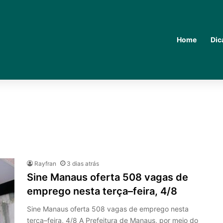
Home
Dic
Rayfran
3 dias atrás
Sine Manaus oferta 508 vagas de
emprego nesta terça–feira, 4/8
Sine Manaus oferta 508 vagas de emprego nesta
terça–feira, 4/8 A Prefeitura de Manaus, por meio do