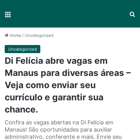
Menu
P
Home
/
Uncategorized
Uncategorized
Di Felícia abre vagas em
Manaus para diversas áreas –
Veja como enviar seu
currículo e garantir sua
chance.
Confira as vagas abertas na Di Felícia em
Manaus! São oportunidades para auxiliar
administrativo, conferente e mais. Envie seu