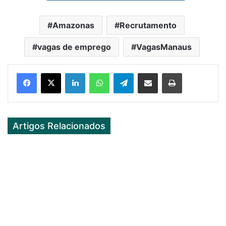
Amazonas
Recrutamento
vagas de emprego
VagasManaus
Facebook
X
LinkedIn
WhatsApp
Telegram
Partilhar Via Email
Imprimir
Artigos Relacionados