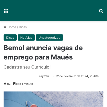
Menu
P
Home
/
Dicas
Dicas
Notícias
Uncategorized
Bemol anuncia vagas de
emprego para Maués
Cadastre seu Currículo!
Rayfran
22 de Fevereiro de 2024, 21:48h
92
lido 1 minuto