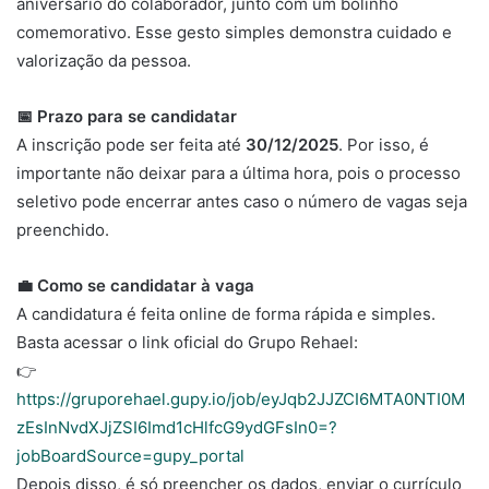
aniversário do colaborador, junto com um bolinho
comemorativo. Esse gesto simples demonstra cuidado e
valorização da pessoa.
📅 Prazo para se candidatar
A inscrição pode ser feita até
30/12/2025
. Por isso, é
importante não deixar para a última hora, pois o processo
seletivo pode encerrar antes caso o número de vagas seja
preenchido.
💼 Como se candidatar à vaga
A candidatura é feita online de forma rápida e simples.
Basta acessar o link oficial do Grupo Rehael:
👉
https://gruporehael.gupy.io/job/eyJqb2JJZCI6MTA0NTI0M
zEsInNvdXJjZSI6Imd1cHlfcG9ydGFsIn0=?
jobBoardSource=gupy_portal
Depois disso, é só preencher os dados, enviar o currículo