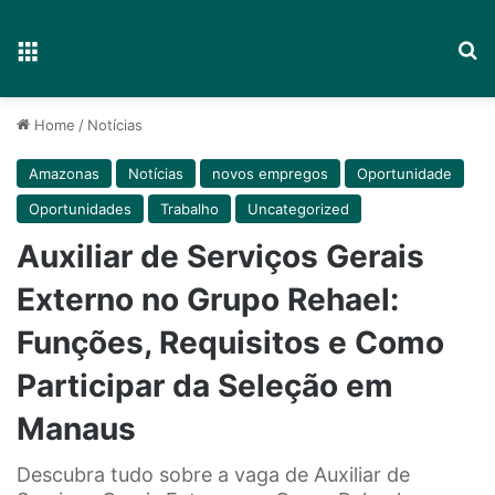
Menu
P
Home
/
Notícias
Amazonas
Notícias
novos empregos
Oportunidade
Oportunidades
Trabalho
Uncategorized
Auxiliar de Serviços Gerais
Externo no Grupo Rehael:
Funções, Requisitos e Como
Participar da Seleção em
Manaus
Descubra tudo sobre a vaga de Auxiliar de