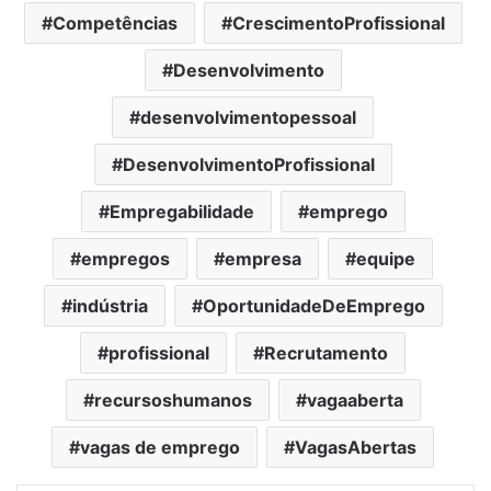
Competências
CrescimentoProfissional
Desenvolvimento
desenvolvimentopessoal
DesenvolvimentoProfissional
Empregabilidade
emprego
empregos
empresa
equipe
indústria
OportunidadeDeEmprego
profissional
Recrutamento
recursoshumanos
vagaaberta
vagas de emprego
VagasAbertas