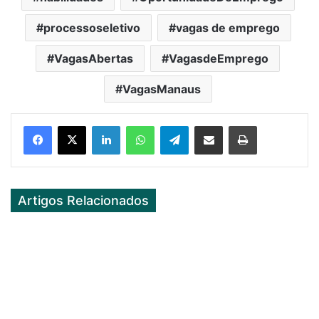
processoseletivo
vagas de emprego
VagasAbertas
VagasdeEmprego
VagasManaus
Facebook
X
LinkedIn
WhatsApp
Telegram
Partilhar Via Email
Imprimir
Artigos Relacionados