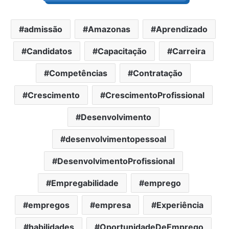
admissão
Amazonas
Aprendizado
Candidatos
Capacitação
Carreira
Competências
Contratação
Crescimento
CrescimentoProfissional
Desenvolvimento
desenvolvimentopessoal
DesenvolvimentoProfissional
Empregabilidade
emprego
empregos
empresa
Experiência
habilidades
OportunidadeDeEmprego