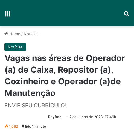
Menu
P
Home
/
Notícias
Notícias
Vagas nas áreas de Operador
(a) de Caixa, Repositor (a),
Cozinheiro e Operador (a)de
Manutenção
ENVIE SEU CURRÍCULO!
Rayfran
2 de Junho de 2023, 17:46h
1.062
lido 1 minuto