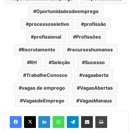
Oportunidadesdeemprego
processoseletivo
profissão
profissional
Profissões
Recrutamento
recursoshumanos
RH
Seleção
Sucesso
TrabalheConosco
vagaaberta
vagas de emprego
VagasAbertas
VagasdeEmprego
VagasManaus
Facebook
X
LinkedIn
WhatsApp
Telegram
Partilhar Via Email
Imprimir