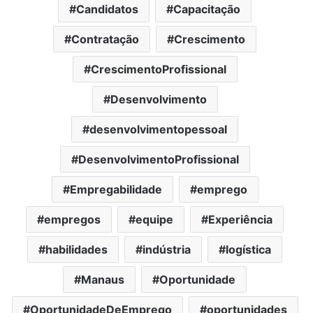
Candidatos
Capacitação
Contratação
Crescimento
CrescimentoProfissional
Desenvolvimento
desenvolvimentopessoal
DesenvolvimentoProfissional
Empregabilidade
emprego
empregos
equipe
Experiência
habilidades
indústria
logística
Manaus
Oportunidade
OportunidadeDeEmprego
oportunidades