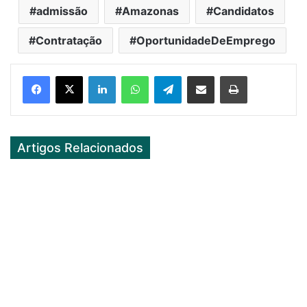
admissão
Amazonas
Candidatos
Contratação
OportunidadeDeEmprego
Facebook
X
LinkedIn
WhatsApp
Telegram
Partilhar Via Email
Imprimir
Artigos Relacionados