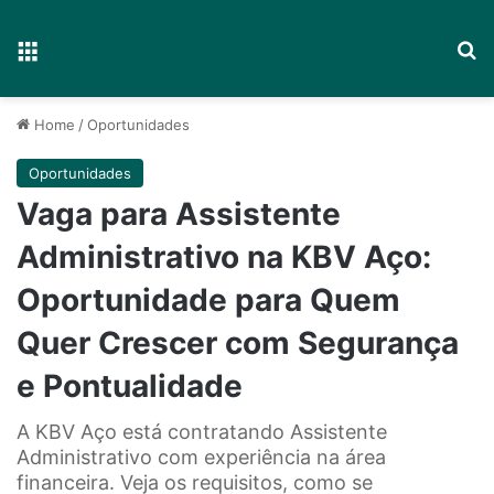
Menu
P
Home
/
Oportunidades
Oportunidades
Vaga para Assistente
Administrativo na KBV Aço:
Oportunidade para Quem
Quer Crescer com Segurança
e Pontualidade
A KBV Aço está contratando Assistente
Administrativo com experiência na área
financeira. Veja os requisitos, como se