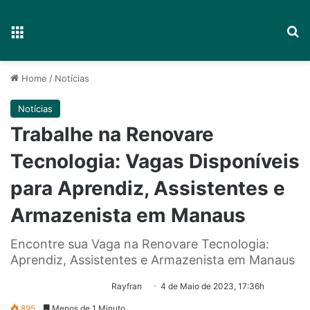
Menu
P
Home
/
Notícias
Notícias
Trabalhe na Renovare
Tecnologia: Vagas Disponíveis
para Aprendiz, Assistentes e
Armazenista em Manaus
Encontre sua Vaga na Renovare Tecnologia:
Aprendiz, Assistentes e Armazenista em Manaus
Rayfran
4 de Maio de 2023, 17:36h
895
Menos de 1 Minuto