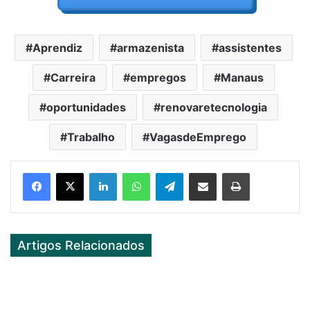
Aprendiz
armazenista
assistentes
Carreira
empregos
Manaus
oportunidades
renovaretecnologia
Trabalho
VagasdeEmprego
Facebook
X
LinkedIn
WhatsApp
Telegram
Partilhar Via Email
Imprimir
Artigos Relacionados