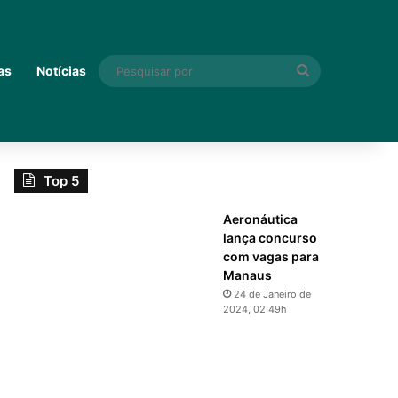
Pesquisar
as
Notícias
por
Top 5
Aeronáutica
lança concurso
com vagas para
Manaus
24 de Janeiro de
2024, 02:49h