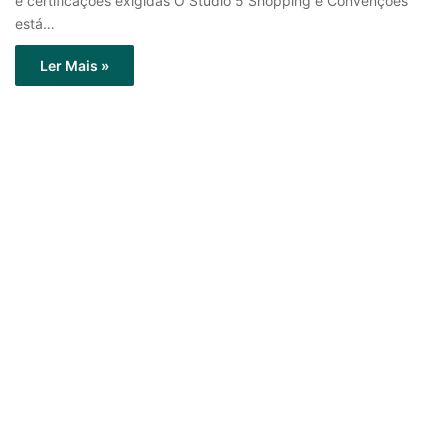
e certificações exigidas O Studio 5 Shopping e Convenções
está…
Ler Mais »