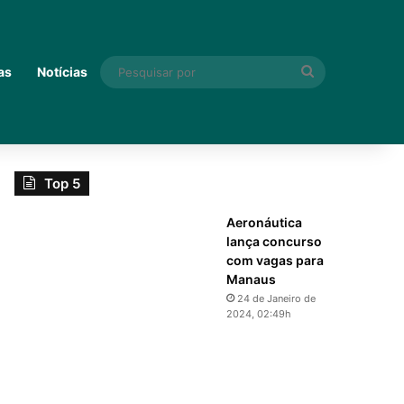
Pesquisar
as
Notícias
por
Top 5
Aeronáutica
lança concurso
com vagas para
Manaus
24 de Janeiro de
2024, 02:49h