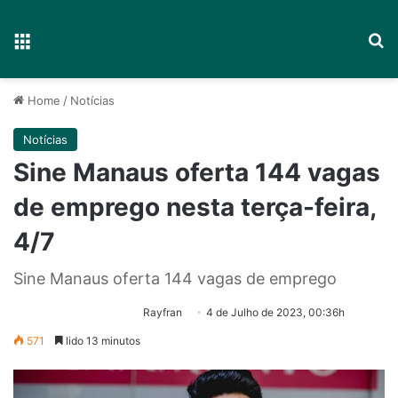
Menu
P
Home
/
Notícias
Notícias
Sine Manaus oferta 144 vagas
de emprego nesta terça-feira,
4/7
Sine Manaus oferta 144 vagas de emprego
Rayfran
4 de Julho de 2023, 00:36h
571
lido 13 minutos