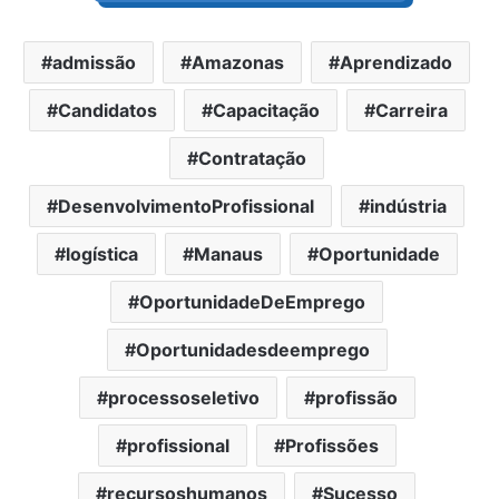
admissão
Amazonas
Aprendizado
Candidatos
Capacitação
Carreira
Contratação
DesenvolvimentoProfissional
indústria
logística
Manaus
Oportunidade
OportunidadeDeEmprego
Oportunidadesdeemprego
processoseletivo
profissão
profissional
Profissões
recursoshumanos
Sucesso