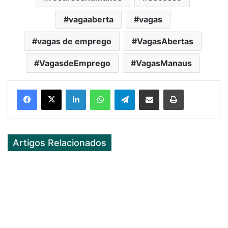
vagaaberta
vagas
vagas de emprego
VagasAbertas
VagasdeEmprego
VagasManaus
Facebook
X
LinkedIn
WhatsApp
Telegram
Partilhar Via Email
Imprimir
Artigos Relacionados