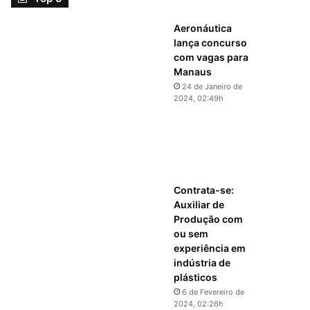
Aeronáutica
lança concurso
com vagas para
Manaus
24 de Janeiro de
2024, 02:49h
Contrata-se:
Auxiliar de
Produção com
ou sem
experiência em
indústria de
plásticos
6 de Fevereiro de
2024, 02:26h