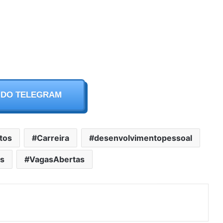
 DO TELEGRAM
tos
Carreira
desenvolvimentopessoal
s
VagasAbertas