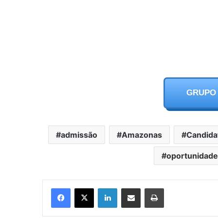
GRUPO
admissão
Amazonas
Candida
oportunidade
Facebook
X
LinkedIn
Partilhar Via Email
Imprimir