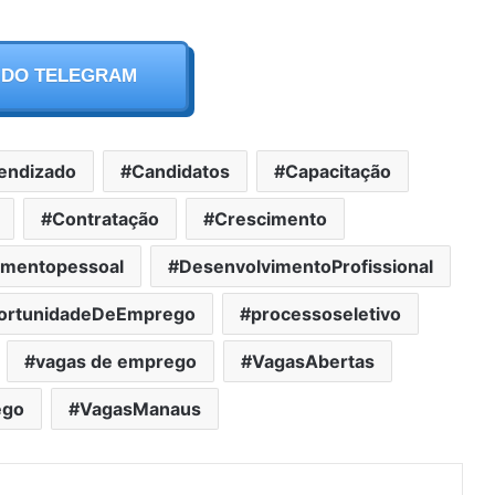
 DO TELEGRAM
endizado
Candidatos
Capacitação
Contratação
Crescimento
imentopessoal
DesenvolvimentoProfissional
ortunidadeDeEmprego
processoseletivo
vagas de emprego
VagasAbertas
ego
VagasManaus