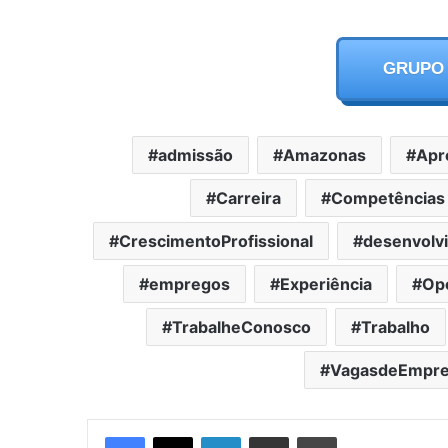
GRUPO
admissão
Amazonas
Apr
Carreira
Competências
CrescimentoProfissional
desenvolv
empregos
Experiência
Op
TrabalheConosco
Trabalho
VagasdeEmpr
Facebook
X
LinkedIn
Partilhar Via Email
Imprimir