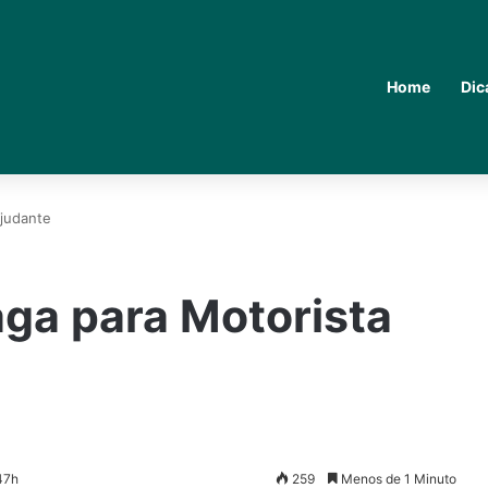
Home
Dic
judante
ga para Motorista
47h
259
Menos de 1 Minuto