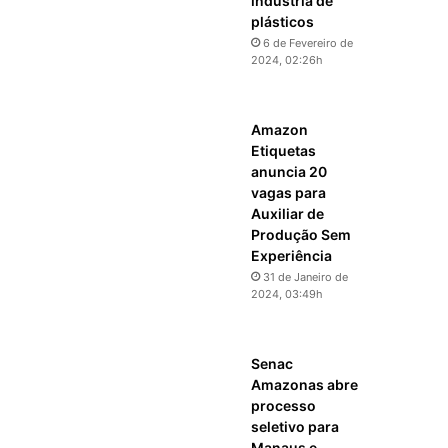
indústria de
plásticos
6 de Fevereiro de
2024, 02:26h
Amazon
Etiquetas
anuncia 20
vagas para
Auxiliar de
Produção Sem
Experiência
31 de Janeiro de
2024, 03:49h
Senac
Amazonas abre
processo
seletivo para
Manaus e