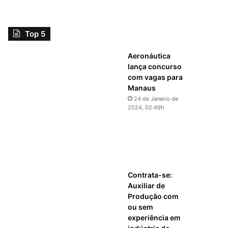
Top 5
Aeronáutica
lança concurso
com vagas para
Manaus
24 de Janeiro de
2024, 02:49h
Contrata-se:
Auxiliar de
Produção com
ou sem
experiência em