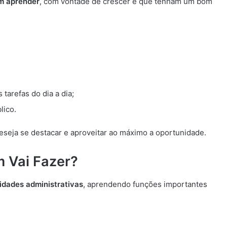
m aprender
, com vontade de crescer e que tenham um bom
tarefas do dia a dia;
lico.
eseja se destacar e aproveitar ao máximo a oportunidade.
m Vai Fazer?
vidades administrativas
, aprendendo funções importantes