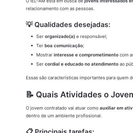
O IEL-AM está em busca de
jovens interessados e
relacionamento com as pessoas.
💡 Qualidades desejadas:
Ser
organizado(a)
e responsável;
Ter
boa comunicação
;
Mostrar
interesse e comprometimento
com as 
Ser
cordial e educado no atendimento
ao púb
Essas são características importantes para quem d
📝 Quais Atividades o Jove
O jovem contratado vai atuar como
auxiliar em ati
dentro de um ambiente profissional.
📋 Principais tarefas: