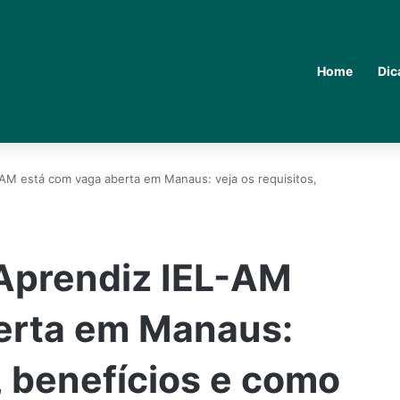
Home
Dic
AM está com vaga aberta em Manaus: veja os requisitos,
Aprendiz IEL-AM
erta em Manaus:
, benefícios e como