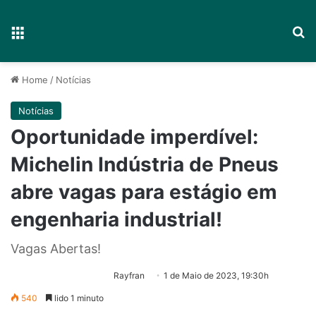
Menu
P
Home
/
Notícias
Notícias
Oportunidade imperdível:
Michelin Indústria de Pneus
abre vagas para estágio em
engenharia industrial!
Vagas Abertas!
Rayfran
1 de Maio de 2023, 19:30h
540
lido 1 minuto