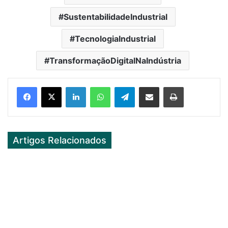
SustentabilidadeIndustrial
TecnologiaIndustrial
TransformaçãoDigitalNaIndústria
Facebook
X
LinkedIn
WhatsApp
Telegram
Partilhar Via Email
Imprimir
Artigos Relacionados