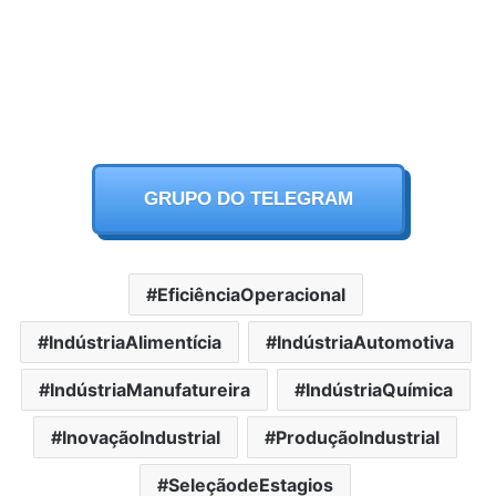
GRUPO DO TELEGRAM
EficiênciaOperacional
IndústriaAlimentícia
IndústriaAutomotiva
IndústriaManufatureira
IndústriaQuímica
InovaçãoIndustrial
ProduçãoIndustrial
SeleçãodeEstagios