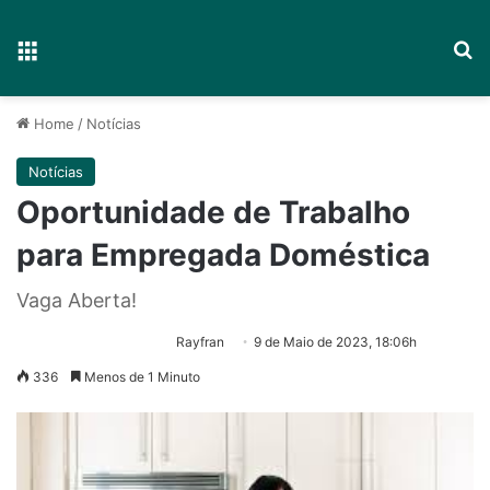
Menu
P
Home
/
Notícias
Notícias
Oportunidade de Trabalho
para Empregada Doméstica
Vaga Aberta!
Rayfran
9 de Maio de 2023, 18:06h
336
Menos de 1 Minuto