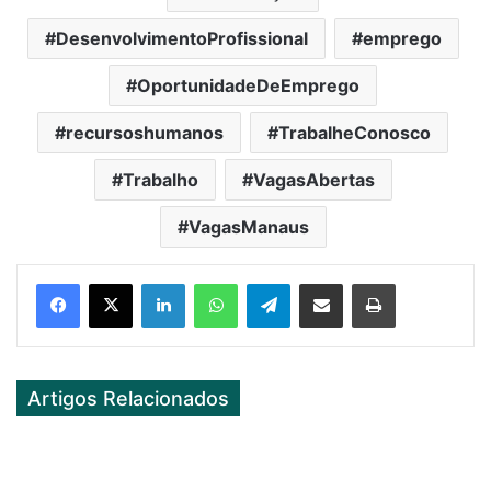
DesenvolvimentoProfissional
emprego
OportunidadeDeEmprego
recursoshumanos
TrabalheConosco
Trabalho
VagasAbertas
VagasManaus
Facebook
X
LinkedIn
WhatsApp
Telegram
Partilhar Via Email
Imprimir
Artigos Relacionados