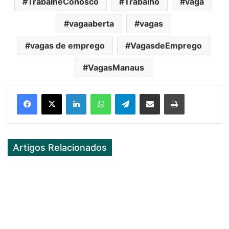
TrabalheConosco
Trabalho
vaga
vagaaberta
vagas
vagas de emprego
VagasdeEmprego
VagasManaus
Facebook
X
LinkedIn
WhatsApp
Telegram
Partilhar Via Email
Imprimir
Artigos Relacionados