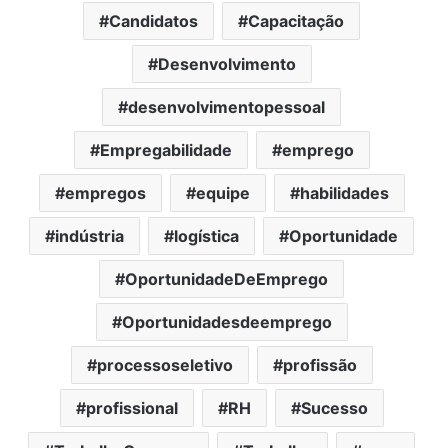
Candidatos
Capacitação
Desenvolvimento
desenvolvimentopessoal
Empregabilidade
emprego
empregos
equipe
habilidades
indústria
logística
Oportunidade
OportunidadeDeEmprego
Oportunidadesdeemprego
processoseletivo
profissão
profissional
RH
Sucesso