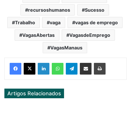
recursoshumanos
Sucesso
Trabalho
vaga
vagas de emprego
VagasAbertas
VagasdeEmprego
VagasManaus
Facebook
X
LinkedIn
WhatsApp
Telegram
Partilhar Via Email
Imprimir
Artigos Relacionados