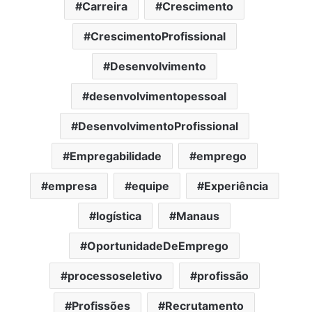
Carreira
Crescimento
CrescimentoProfissional
Desenvolvimento
desenvolvimentopessoal
DesenvolvimentoProfissional
Empregabilidade
emprego
empresa
equipe
Experiência
logística
Manaus
OportunidadeDeEmprego
processoseletivo
profissão
Profissões
Recrutamento