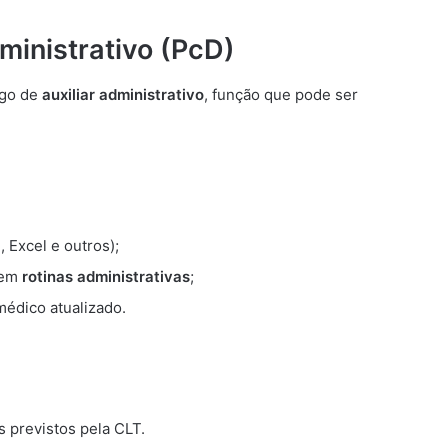
dministrativo (PcD)
rgo de
auxiliar administrativo
, função que pode ser
 Excel e outros);
em
rotinas administrativas
;
médico atualizado.
s previstos pela CLT.