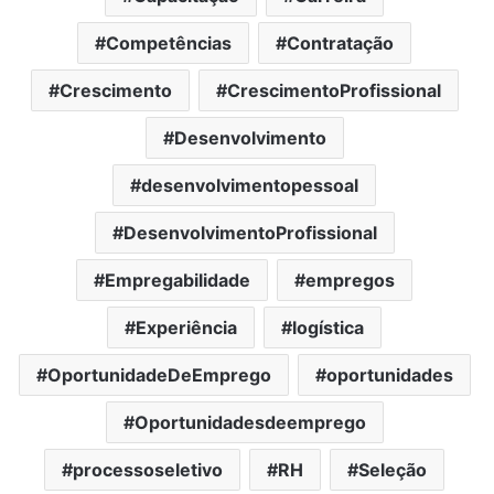
Competências
Contratação
Crescimento
CrescimentoProfissional
Desenvolvimento
desenvolvimentopessoal
DesenvolvimentoProfissional
Empregabilidade
empregos
Experiência
logística
OportunidadeDeEmprego
oportunidades
Oportunidadesdeemprego
processoseletivo
RH
Seleção