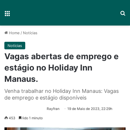
Menu
P
Home
/
Notícias
Notícias
Vagas abertas de emprego e
estágio no Holiday Inn
Manaus.
Venha trabalhar no Holiday Inn Manaus: Vagas
de emprego e estágio disponíveis
Rayfran
19 de Maio de 2023, 22:29h
453
lido 1 minuto