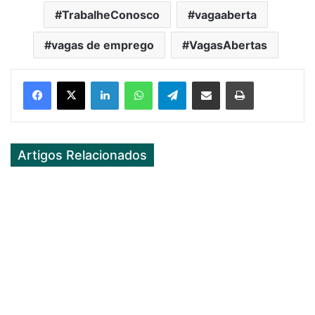
TrabalheConosco
vagaaberta
vagas de emprego
VagasAbertas
Facebook
X
LinkedIn
WhatsApp
Telegram
Partilhar Via Email
Imprimir
Artigos Relacionados