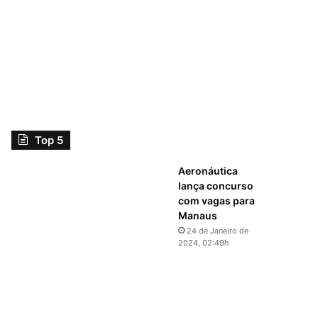
Top 5
Aeronáutica
lança concurso
com vagas para
Manaus
24 de Janeiro de
2024, 02:49h