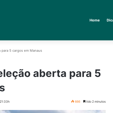
Home
Dic
a para 5 cargos em Manaus
leção aberta para 5
s
 21:33h
666
lido 2 minutos