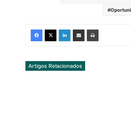
Oportun
Facebook
X
LinkedIn
Partilhar Via Email
Imprimir
Artigos Relacionados