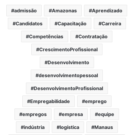
admissão
Amazonas
Aprendizado
Candidatos
Capacitação
Carreira
Competências
Contratação
CrescimentoProfissional
Desenvolvimento
desenvolvimentopessoal
DesenvolvimentoProfissional
Empregabilidade
emprego
empregos
empresa
equipe
indústria
logística
Manaus