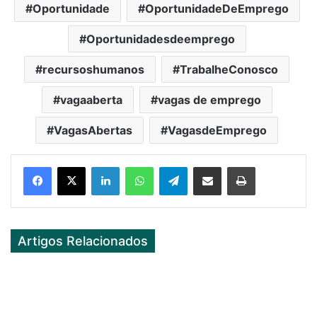
Oportunidade
OportunidadeDeEmprego
Oportunidadesdeemprego
recursoshumanos
TrabalheConosco
vagaaberta
vagas de emprego
VagasAbertas
VagasdeEmprego
Facebook
X
LinkedIn
WhatsApp
Telegram
Partilhar Via Email
Imprimir
Artigos Relacionados