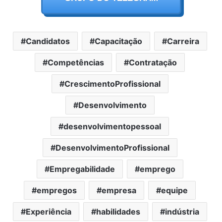
Candidatos
Capacitação
Carreira
Competências
Contratação
CrescimentoProfissional
Desenvolvimento
desenvolvimentopessoal
DesenvolvimentoProfissional
Empregabilidade
emprego
empregos
empresa
equipe
Experiência
habilidades
indústria