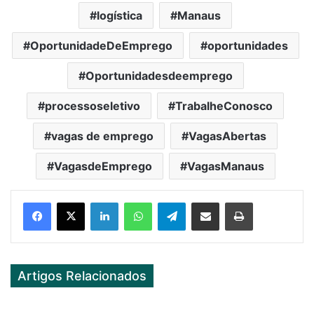
logística
Manaus
OportunidadeDeEmprego
oportunidades
Oportunidadesdeemprego
processoseletivo
TrabalheConosco
vagas de emprego
VagasAbertas
VagasdeEmprego
VagasManaus
Facebook
X
LinkedIn
WhatsApp
Telegram
Partilhar Via Email
Imprimir
Artigos Relacionados