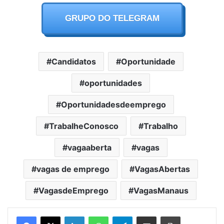
GRUPO DO TELEGRAM
Candidatos
Oportunidade
oportunidades
Oportunidadesdeemprego
TrabalheConosco
Trabalho
vagaaberta
vagas
vagas de emprego
VagasAbertas
VagasdeEmprego
VagasManaus
Facebook
X
LinkedIn
WhatsApp
Telegram
Partilhar Via Email
Imprimir