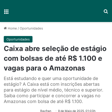
Menu
P
Home
/
Oportunidades
Oportunidades
Caixa abre seleção de estágio
com bolsas de até R$ 1.100 e
vagas para o Amazonas
Está estudando e quer uma oportunidade de
estágio? A Caixa está com inscrições abertas
para estágio de nível médio, técnico e superior.
Saiba como participar e concorrer a vagas no
Amazonas com bolsa de até R$ 1.100.
Rayfran
9 de Maio de 2025, 01:03h