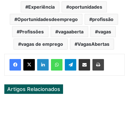
Experiência
oportunidades
Oportunidadesdeemprego
profissão
Profissões
vagaaberta
vagas
vagas de emprego
VagasAbertas
Facebook
X
LinkedIn
WhatsApp
Telegram
Partilhar Via Email
Imprimir
Artigos Relacionados