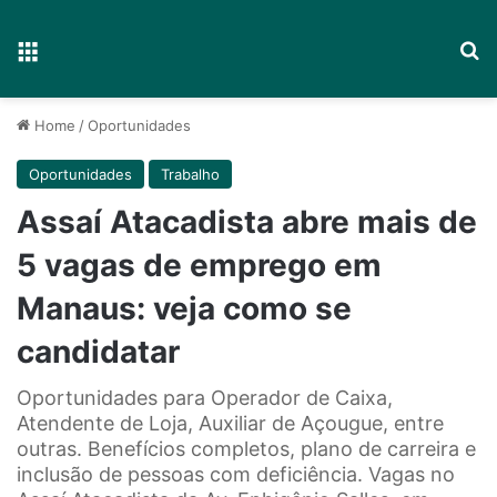
Menu
P
Home
/
Oportunidades
Oportunidades
Trabalho
Assaí Atacadista abre mais de
5 vagas de emprego em
Manaus: veja como se
candidatar
Oportunidades para Operador de Caixa,
Atendente de Loja, Auxiliar de Açougue, entre
outras. Benefícios completos, plano de carreira e
inclusão de pessoas com deficiência. Vagas no