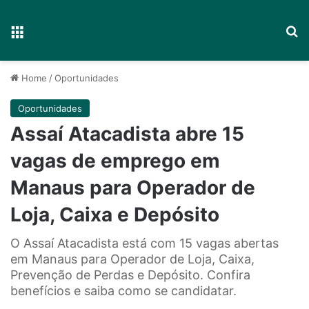
Menu
P
Home
/
Oportunidades
Oportunidades
Assaí Atacadista abre 15
vagas de emprego em
Manaus para Operador de
Loja, Caixa e Depósito
O Assaí Atacadista está com 15 vagas abertas
em Manaus para Operador de Loja, Caixa,
Prevenção de Perdas e Depósito. Confira
benefícios e saiba como se candidatar.