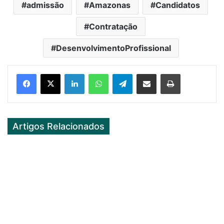
admissão
Amazonas
Candidatos
Contratação
DesenvolvimentoProfissional
Facebook
X
LinkedIn
WhatsApp
Telegram
Partilhar Via Email
Imprimir
Artigos Relacionados